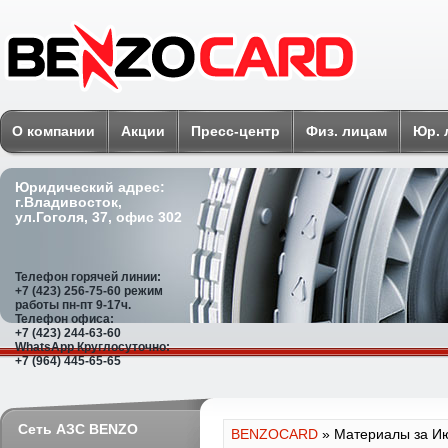
BENZOCARD
О компании
Акции
Пресс-центр
Физ. лицам
Юр. 
Юридический адрес:
г.Владивосток,
ул.Гоголя, 37, офис 302
Телефон горячей линии:
+7 (423) 256-75-60 режим
работы пн-пт 9-17ч.
Телефон офиса:
+7 (423) 244-63-60
WhatsApp Круглосуточно:
+7 (964) 445-65-65
Сеть АЗС BENZO
BENZOCARD
» Материалы за Ию